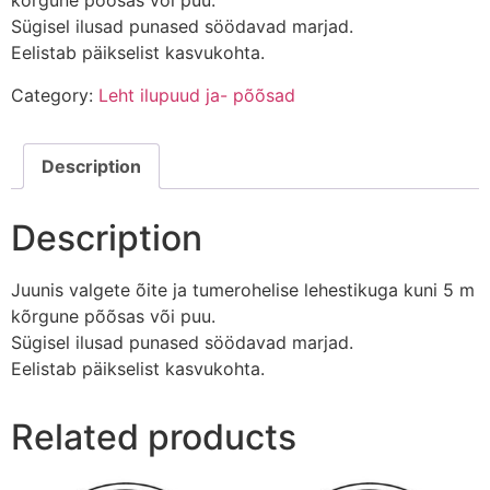
kõrgune põõsas või puu.
Sügisel ilusad punased söödavad marjad.
Eelistab päikselist kasvukohta.
Category:
Leht ilupuud ja- põõsad
Description
Description
Juunis valgete õite ja tumerohelise lehestikuga kuni 5 m
kõrgune põõsas või puu.
Sügisel ilusad punased söödavad marjad.
Eelistab päikselist kasvukohta.
Related products